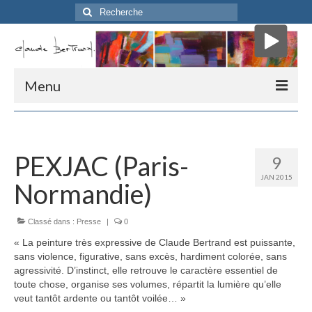
Rechercher
:
Menu
Accueil
Biographie
PEXJAC (Paris-
9
JAN 2015
Critique d’Art
Normandie)
Mon atelier
Classé dans :
Presse
|
0
Presse
« La peinture très expressive de Claude Bertrand est puissante,
sans violence, figurative, sans excès, hardiment colorée, sans
Me contacter
agressivité. D’instinct, elle retrouve le caractère essentiel de
toute chose, organise ses volumes, répartit la lumière qu’elle
» Parcours «
veut tantôt ardente ou tantôt voilée… »