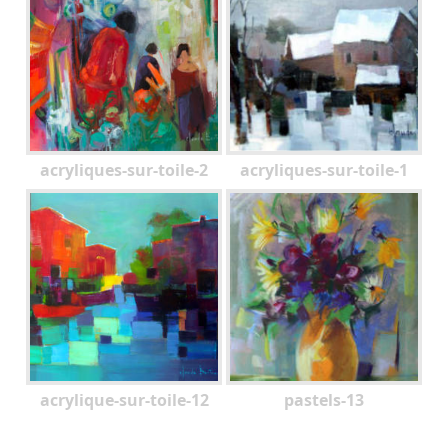
acryliques-sur-toile-2
acryliques-sur-toile-1
acrylique-sur-toile-12
pastels-13