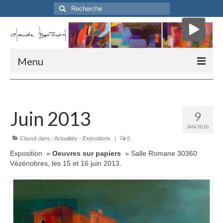
Rechercher
:
Menu
Accueil
Biographie
Juin 2013
9
JAN 2016
Critique d’Art
Classé dans :
Actualités - Expositions
|
0
Mon atelier
Exposition »
Oeuvres sur papiers
» Salle Romane 30360
Vézénobres, les 15 et 16 juin 2013.
Presse
Me contacter
» Parcours «