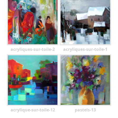
acryliques-sur-toile-2
acryliques-sur-toile-1
acrylique-sur-toile-12
pastels-13