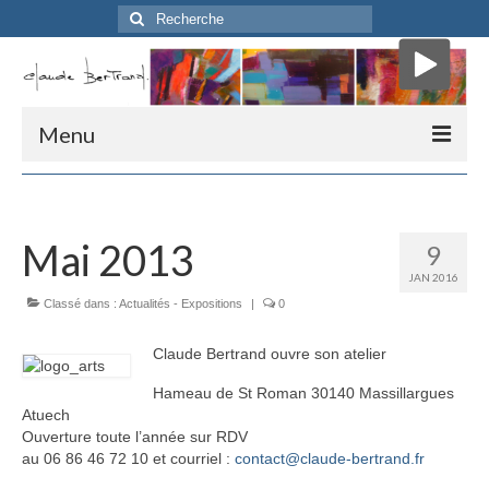
Rechercher
:
Menu
Accueil
Biographie
Mai 2013
9
JAN 2016
Critique d’Art
Classé dans :
Actualités - Expositions
|
0
Mon atelier
Claude Bertrand ouvre son atelier
Presse
Hameau de St Roman 30140 Massillargues
Atuech
Me contacter
Ouverture toute l’année sur RDV
au 06 86 46 72 10 et courriel :
contact@claude-bertrand.fr
» Parcours «