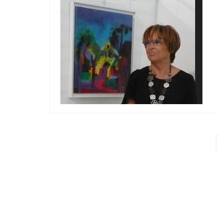
Pagination
des
publications