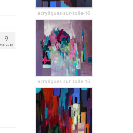
acryliques-sur-toile-16
9
JAN 2016
acryliques-sur-toile-15