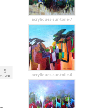
acryliques-sur-toile-7
8
acryliques-sur-toile-6
JAN 2016
an,