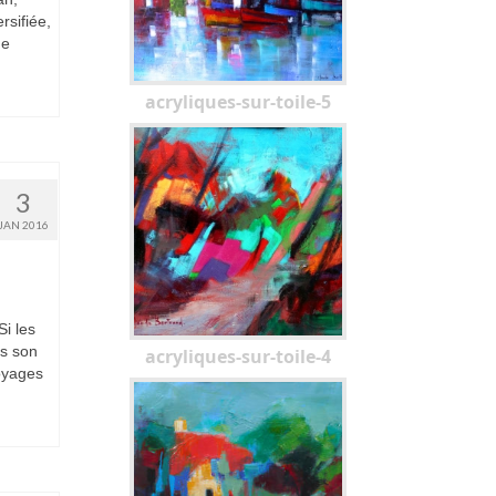
rsifiée,
ne
acryliques-sur-toile-5
3
JAN 2016
Si les
ns son
acryliques-sur-toile-4
voyages