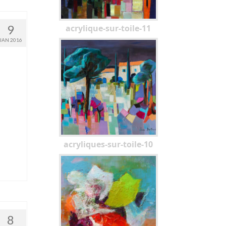
9
acrylique-sur-toile-11
JAN 2016
acryliques-sur-toile-10
8