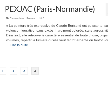
PEXJAC (Paris-Normandie)
Classé dans :
Presse
|
0
« La peinture très expressive de Claude Bertrand est puissante, s
violence, figurative, sans excès, hardiment colorée, sans agressivit
D’instinct, elle retrouve le caractère essentiel de toute chose, orga
volumes, répartit la lumière qu’elle veut tantôt ardente ou tantôt v
…
Lire la suite­­
«
1
2
3