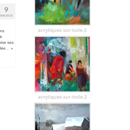
9
JAN 2015
acryliques sur-toile-3
ans
é.
nise ses
oilée… »
acryliques-sur-toile-2