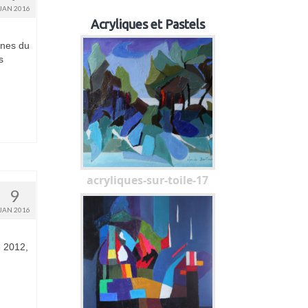
JAN 2016
Acryliques et Pastels
nes du
s
acryliques-sur-toile-17
9
JAN 2016
e 2012,