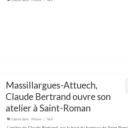
Classé dans :
Presse
|
0
Massillargues-Attuech,
Claude Bertrand ouvre son
atelier à Saint-Roman
Classé dans :
Presse
|
0
L’atelier de Claude Bertrand, sur le haut du hameau de Saint-Rom